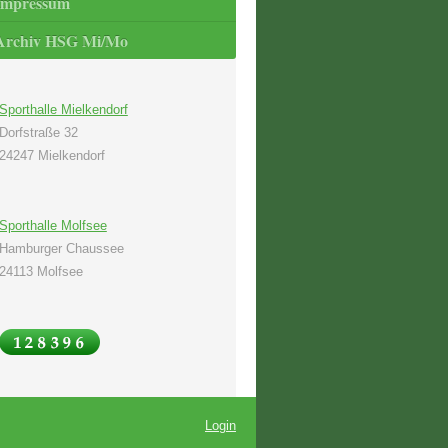
Impressum
Archiv HSG Mi/Mo
Sporthalle Mielkendorf
Dorfstraße 32
24247 Mielkendorf
Sporthalle Molfsee
Hamburger Chaussee
24113 Molfsee
Login