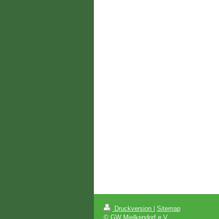
Druckversion
|
Sitemap
© GW Mielkendorf e.V.