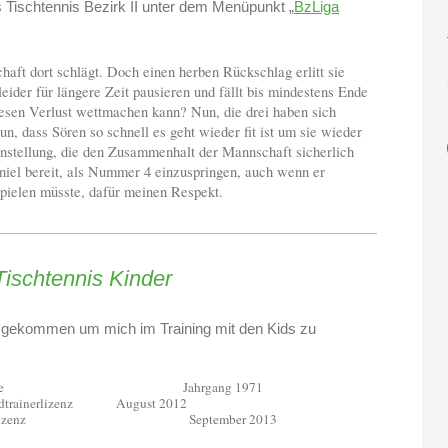
 Tischtennis Bezirk II unter dem Menüpunkt „
BzLiga
aft dort schlägt. Doch einen herben Rückschlag erlitt sie
ider für längere Zeit pausieren und fällt bis mindestens Ende
esen Verlust wettmachen kann? Nun, die drei haben sich
un, dass Sören so schnell es geht wieder fit ist um sie wieder
Einstellung, die den Zusammenhalt der Mannschaft sicherlich
aniel bereit, als Nummer 4 einzuspringen, auch wenn er
 spielen müsste, dafür meinen Respekt.
Tischtennis Kinder
zu gekommen um mich im Training mit den Kids zu
e
Jahrgang 1971
trainerlizenz
August 2012
izenz
September 2013