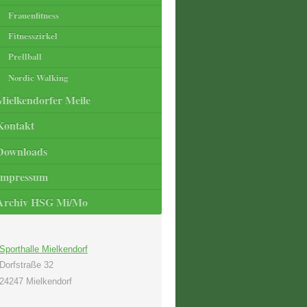
Frauenfitness
Fitnesszirkel
Prellball
Nordic Walking
Mielkendorfer Meile
Kontakt
Downloads
Impressum
Archiv HSG Mi/Mo
Sporthalle Mielkendorf
Dorfstraße 32
24247 Mielkendorf