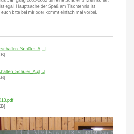
 Kids Jahrgang 2001-2002 um eine Schüler B Mannschaft
ist egal, Hauptsache der Spaß am Tischtennis ist
 euch bitte bei mir oder kommt einfach mal vorbei.
schaften_Schüler_A[...]
KB]
haften_Schüler_A.p[...]
KB]
013.pdf
KB]