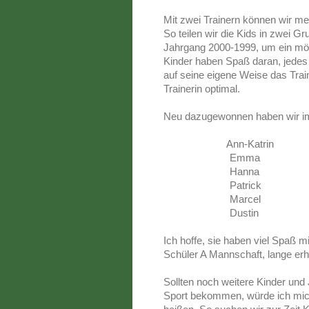
Mit zwei Trainern können wir me
So teilen wir die Kids in zwei 
Jahrgang 2000-1999, um ein mögl
Kinder haben Spaß daran, jedes 
auf seine eigene Weise
das Trai
Trainerin optimal.
Neu dazugewonnen haben wir i
Ann-Katrin
Emma
Hanna
Patrick
Marcel
Dustin
Ich hoffe, sie haben viel Spaß m
Schüler A Mannschaft, lange erh
Sollten noch weitere Kinder und
Sport bekommen, würde ich mich